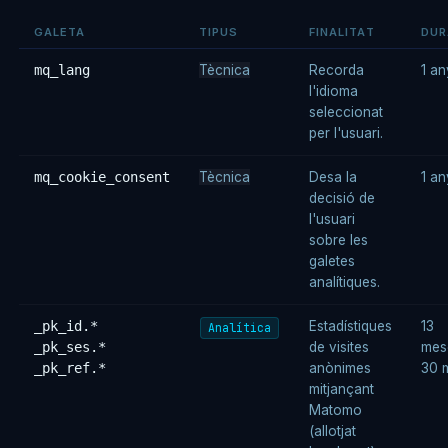
GALETA
TIPUS
FINALITAT
DUR
mq_lang
Tècnica
Recorda
1 an
l'idioma
seleccionat
per l'usuari.
mq_cookie_consent
Tècnica
Desa la
1 an
decisió de
l'usuari
sobre les
galetes
analítiques.
_pk_id.*
Estadístiques
13
Analítica
_pk_ses.*
de visites
mes
_pk_ref.*
anònimes
30 
mitjançant
Matomo
(allotjat